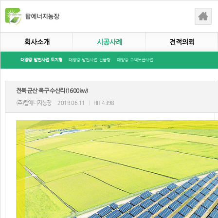
회사소개
시공사례
견적의뢰
태양광 발전사업 토지형
태양광 발전사업 건물형
태양광 주택보급사업
전북 군산 옥구 수산리(1600kw)
(주)탑에너지농장
2019.06.11
|
HIT 4398